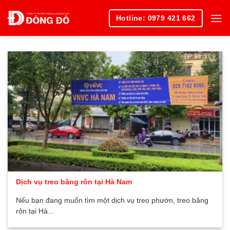
Skip
Hotline: 0979 421 662
to
content
Dịch vụ treo băng rôn tại Hà Nam
Nếu bạn đang muốn tìm một dịch vụ treo phướn, treo băng
rôn tại Hà...