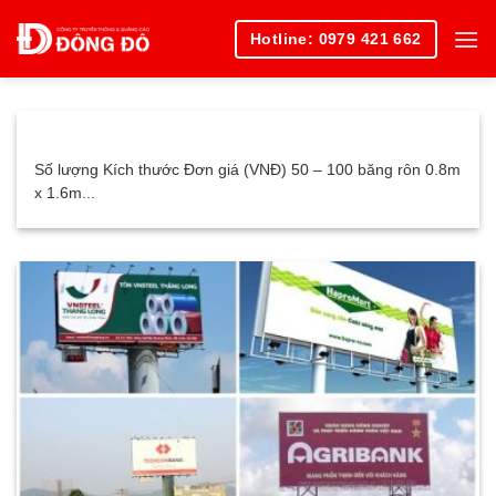
Skip
Hotline: 0979 421 662
to
content
Số lượng Kích thước Đơn giá (VNĐ) 50 – 100 băng rôn 0.8m
x 1.6m...