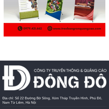
Địa chỉ: Số 22 Đường Bờ Sông, Xóm Tháp Truyền Hình, Phú Đô,
Nam Từ Liêm, Hà Nội