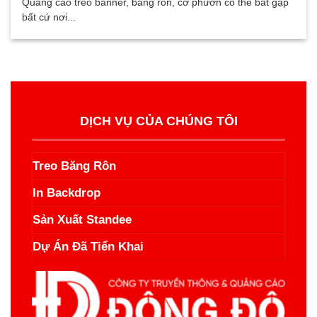
Quảng cáo treo banner, băng rôn, cờ phướn có thể bắt gặp
bất cứ nơi...
DỊCH VỤ CỦA CHÚNG TÔI
Treo Băng Rôn
In Backdrop
Sản Xuất Standee
Dự Án Đã Tiển Khai