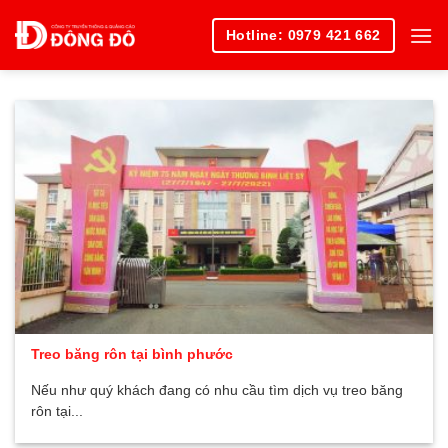
Skip
Hotline: 0979 421 662
to
content
Treo băng rôn tại bình phước
Nếu như quý khách đang có nhu cầu tìm dịch vụ treo băng
rôn tại...