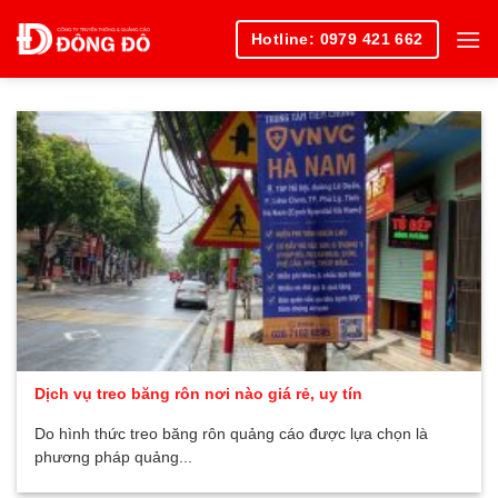
Skip
Hotline: 0979 421 662
to
content
Dịch vụ treo băng rôn nơi nào giá rẻ, uy tín
Do hình thức treo băng rôn quảng cáo được lựa chọn là
phương pháp quảng...