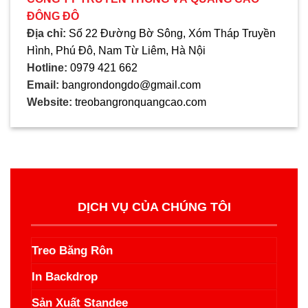
ĐÔNG ĐÔ
Địa chỉ:
Số 22 Đường Bờ Sông, Xóm Tháp Truyền
Hình, Phú Đô, Nam Từ Liêm, Hà Nội
Hotline:
0979 421 662
Email:
bangrondongdo@gmail.com
Website:
treobangronquangcao.com
DỊCH VỤ CỦA CHÚNG TÔI
Treo Băng Rôn
In Backdrop
Sản Xuất Standee